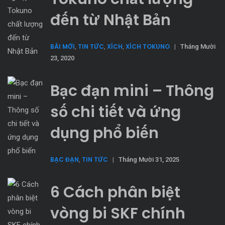
đến từ Nhật Bản
BÀI MỚI
TIN TỨC
XÍCH
XÍCH TOKUNO
,
,
,
|
Tháng Mười
23, 2020
Bạc đạn mini – Thông
số chi tiết và ứng
dụng phổ biến
BẠC ĐẠN
TIN TỨC
,
|
Tháng Mười 31, 2025
6 Cách phân biệt
vòng bi SKF chính