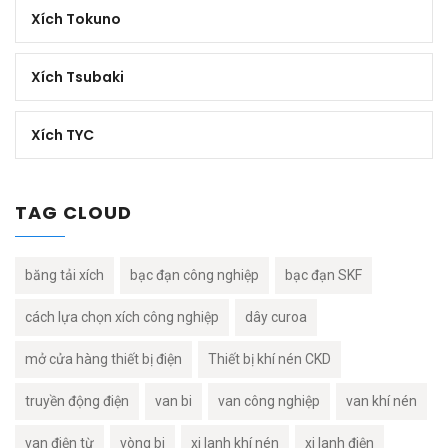
Xích Tokuno
Xích Tsubaki
Xích TYC
TAG CLOUD
băng tải xích
bạc đạn công nghiệp
bạc đạn SKF
cách lựa chọn xích công nghiệp
dây curoa
mở cửa hàng thiết bị điện
Thiết bị khí nén CKD
truyền động điện
van bi
van công nghiệp
van khí nén
van điện từ
vòng bi
xi lanh khí nén
xi lanh điện