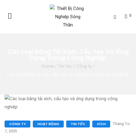
0
Các Loại Băng Tải Xích, Cấu Tạo Và Ứng
Dụng Trong Công Nghiệp
Home
/
Tin tức
/
Công ty
/
Các loại băng tải xích, cấu tạo và ứng dụng trong công nghiệp
CÔNG TY
HOẠT ĐỘNG
TIN TỨC
XÍCH
Tháng Tư
7, 2025