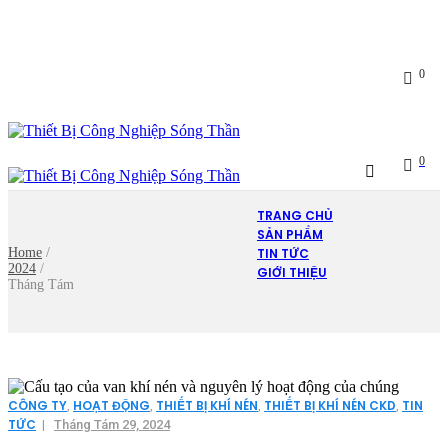
Mon - Fri : 09:00 - 17:00
linhtran.tbcnsongthan@gmail.com
0
0
TRANG CHỦ
SẢN PHẨM
Home
/
TIN TỨC
2024
/
GIỚI THIỆU
Tháng Tám
CÔNG TY
HOẠT ĐỘNG
THIẾT BỊ KHÍ NÉN
THIẾT BỊ KHÍ NÉN CKD
TIN
,
,
,
,
TỨC
|
Tháng Tám 29, 2024