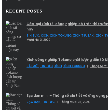
RECENT POSTS
Các loại xích tải công nghiệp có trên thị trườn
nay
TIN TỨC
XÍCH
XÍCH TOKUNO
XÍCH TSUBAKI
XÍCH TY
,
,
,
,
Mười Hai 3, 2020
Xích công nghiệp Tokuno chất lượng đến từ Nh
BÀI MỚI
TIN TỨC
XÍCH
XÍCH TOKUNO
,
,
,
|
Tháng Mười 2
Bạc đạn mini – Thông số chi tiết và ứng dụng p
BẠC ĐẠN
TIN TỨC
,
|
Tháng Mười 31, 2025