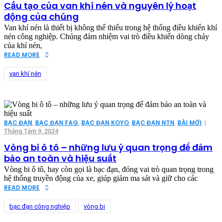
Cấu tạo của van khí nén và nguyên lý hoạt
động của chúng
Van khí nén là thiết bị không thể thiếu trong hệ thống điều khiển khí
nén công nghiệp. Chúng đảm nhiệm vai trò điều khiển dòng chảy
của khí nén,
READ MORE
van khí nén
BẠC ĐẠN
BẠC ĐẠN FAG
BẠC ĐẠN KOYO
BẠC ĐẠN NTN
BÀI MỚI
,
,
,
,
|
Tháng Tám 9, 2024
Vòng bi ô tô – những lưu ý quan trọng để đảm
bảo an toàn và hiệu suất
Vòng bi ô tô, hay còn gọi là bạc đạn, đóng vai trò quan trọng trong
hệ thống truyền động của xe, giúp giảm ma sát và giữ cho các
READ MORE
bạc đạn công nghiệp
vòng bi