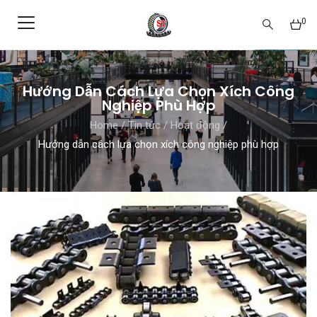
0
Hướng Dẫn Cách Lựa Chọn Xích Công
Nghiệp Phù Hợp
Home
/
Tin tức
/
Hoạt động
/
Hướng dẫn cách lựa chọn xích công nghiệp phù hợp