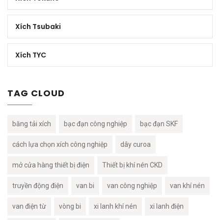
Xích Tsubaki
Xích TYC
TAG CLOUD
băng tải xích
bạc đạn công nghiệp
bạc đạn SKF
cách lựa chọn xích công nghiệp
dây curoa
mở cửa hàng thiết bị điện
Thiết bị khí nén CKD
truyền động điện
van bi
van công nghiệp
van khí nén
van điện từ
vòng bi
xi lanh khí nén
xi lanh điện