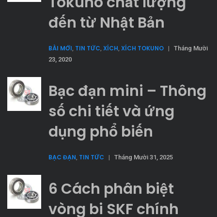
Tokuno chất lượng
đến từ Nhật Bản
BÀI MỚI
TIN TỨC
XÍCH
XÍCH TOKUNO
,
,
,
|
Tháng Mười
23, 2020
Bạc đạn mini – Thông
số chi tiết và ứng
dụng phổ biến
BẠC ĐẠN
TIN TỨC
,
|
Tháng Mười 31, 2025
6 Cách phân biệt
vòng bi SKF chính