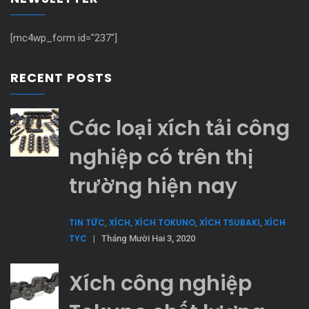
[mc4wp_form id="237"]
RECENT POSTS
Các loại xích tải công
nghiệp có trên thị
trường hiện nay
TIN TỨC
XÍCH
XÍCH TOKUNO
XÍCH TSUBAKI
XÍCH
,
,
,
,
TYC
|
Tháng Mười Hai 3, 2020
Xích công nghiệp