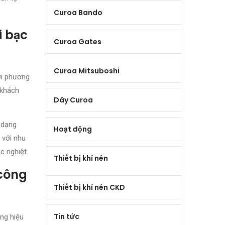
Curoa Bando
i bạc
Curoa Gates
Curoa Mitsuboshi
ới phương
 khách
Dây Curoa
 dạng
Hoạt động
 với nhu
c nghiệt.
Thiết bị khí nén
 công
Thiết bị khí nén CKD
Tin tức
ng hiệu