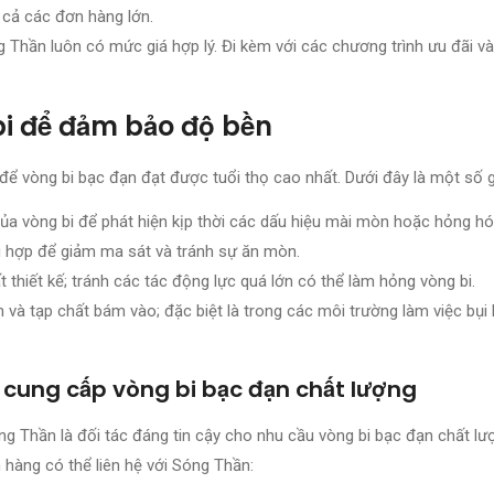
 cả các đơn hàng lớn.
g Thần luôn có mức giá hợp lý. Đi kèm với các chương trình ưu đãi v
i để đảm bảo độ bền
ể vòng bi bạc đạn đạt được tuổi thọ cao nhất. Dưới đây là một số g
của vòng bi để phát hiện kịp thời các dấu hiệu mài mòn hoặc hỏng hó
ù hợp để giảm ma sát và tránh sự ăn mòn.
 thiết kế; tránh các tác động lực quá lớn có thể làm hỏng vòng bi.
n và tạp chất bám vào; đặc biệt là trong các môi trường làm việc bụi
 cung cấp vòng bi bạc đạn chất lượng
g Thần là đối tác đáng tin cậy cho nhu cầu vòng bi bạc đạn chất lư
 hàng có thể liên hệ với Sóng Thần: