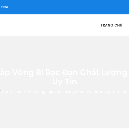
l.com
TRANG CHỦ
ấp Vòng Bi Bạc Đạn Chất Lượng
Uy Tín
/
Sóng Thần – Nhà cung cấp vòng bi bạc đạn chất lượng cao từ các t