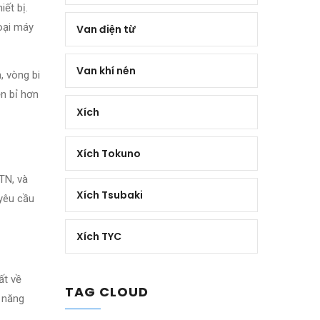
ết bị.
loại máy
Van điện từ
Van khí nén
, vòng bi
ền bỉ hơn
Xích
Xích Tokuno
TN, và
Xích Tsubaki
yêu cầu
Xích TYC
ất về
TAG CLOUD
ả năng