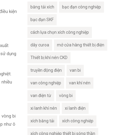
băng tải xích
bạc đạn công nghiệp
điều kiện
bạc đạn SKF
cách lựa chọn xích công nghiệp
dây curoa
mở cửa hàng thiết bị điện
 xuất
 sử dụng
Thiết bị khí nén CKD
truyền động điện
van bi
ghiệt.
 nhiều
van công nghiệp
van khí nén
van điện từ
vòng bi
xi lanh khí nén
xi lanh điện
 vòng bi
xích băng tải
xích công nghiệp
ệp như ô
xích công nghiệp thiết bị sóng thần