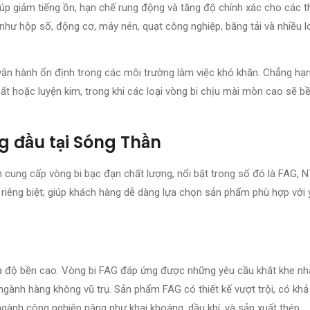
p giảm tiếng ồn, hạn chế rung động và tăng độ chính xác cho các thi
ị như hộp số, động cơ, máy nén, quạt công nghiệp, băng tải và nhiều 
 vận hành ổn định trong các môi trường làm việc khó khăn. Chẳng hạn
ất hoặc luyện kim, trong khi các loại vòng bi chịu mài mòn cao sẽ b
g đầu tại Sóng Thần
cung cấp vòng bi bạc đạn chất lượng, nổi bật trong số đó là FAG, N
iêng biệt; giúp khách hàng dễ dàng lựa chọn sản phẩm phù hợp với 
 và độ bền cao. Vòng bi FAG đáp ứng được những yêu cầu khắt khe nh
gành hàng không vũ trụ. Sản phẩm FAG có thiết kế vượt trội, có kh
ngành công nghiệp nặng như khai khoáng, dầu khí, và sản xuất thép.