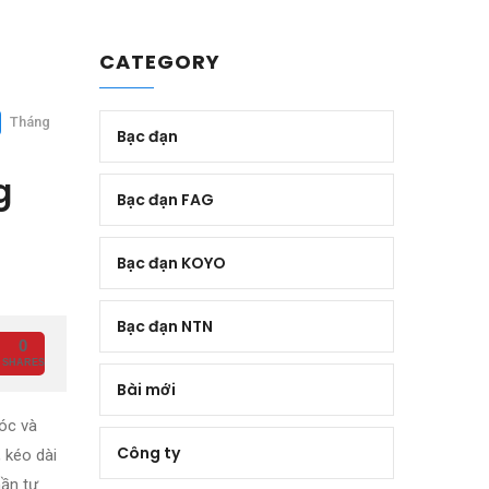
CATEGORY
Tháng
Bạc đạn
g
Bạc đạn FAG
Bạc đạn KOYO
Bạc đạn NTN
0
SHARES
Bài mới
móc và
Công ty
 kéo dài
hần tự