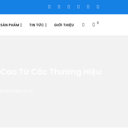
0
SẢN PHẨM
TIN TỨC
GIỚI THIỆU
 Cao Từ Các Thương Hiệu
hương hiệu uy tín