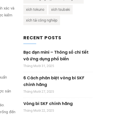
nh xác và
xích tokuno
xích tsubaki
ược kiểm
xích tải công nghiệp
RECENT POSTS
Bạc đạn mini – Thông số chi tiết
và ứng dụng phổ biến
Tháng Mười 31, 2025
huẩn
6 Cách phân biệt vòng bi SKF
chính hãng
ược sản
Tháng Mười 27, 2025
Vòng bi SKF chính hãng
áo.
Tháng Mười 22, 2025
trống đến