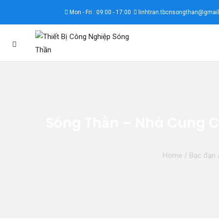
Mon - Fri : 09:00 - 17:00
linhtran.tbcnsongthan@gmai
Sóng Thần – Nhà Cung C
Home
/
Bạc đạn