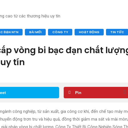
ẠC ĐẠN NTN
BÀI MỚI
CÔNG TY
HOẠT ĐỘNG
TIN TỨC
ấp vòng bi bạc đạn chất lượn
uy tín
eet
Pin
 ngành công nghiệp, từ sản xuất, gia công cơ khí, đến chế tạo máy 
huyển động trơn tru và hiệu quả, đồng thời giảm ma sát và mài mòn,
c giải pháp vòng bi chất lượng, Công Ty Thiết Bị Công Nghiệp Sóng T