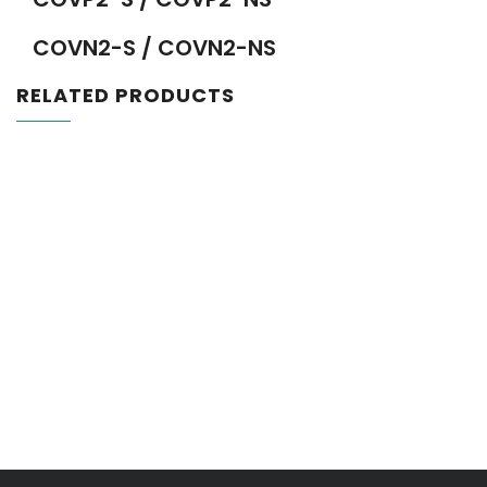
COVN2-S / COVN2-NS
RELATED PRODUCTS
Đọc tiếp
Add to wishlist
Xi lanh không trục SRL3
Đọc tiếp
Add to wishlist