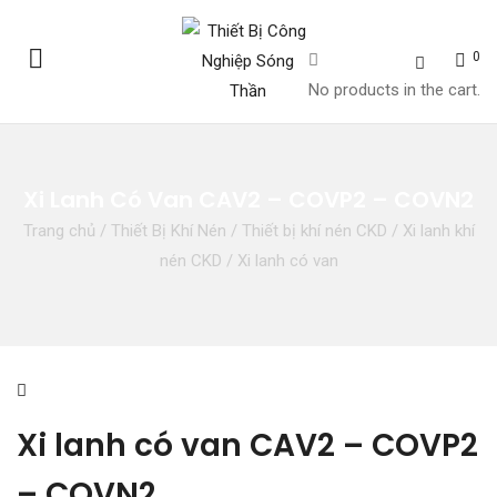
0
No products in the cart.
Xi Lanh Có Van CAV2 – COVP2 – COVN2
Trang chủ
/
Thiết Bị Khí Nén
/
Thiết bị khí nén CKD
/
Xi lanh khí
nén CKD
/
Xi lanh có van
Xi lanh có van CAV2 – COVP2
– COVN2