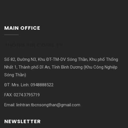
Xi lanh compact SMG – Thiết bị khí nén CKD
MAIN OFFICE
THÔNG TIN CÔNG TY
Số 82, Đường N3, Khu ĐT-TM-DV Sóng Thần, Khu phố Thống
Nhất 1, Thành phố Dĩ An, Tỉnh Bình Dương (Khu Công Nghiệp
Sóng Thần)
ĐT: Mrs. Linh: 0948888522
FAX: 0274.3795719
Đọc tiếp
Email: linhtran.tbcnsongthan@gmail.com
Add to wishlist
NEWSLETTER