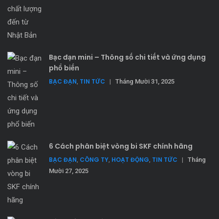
Bạc đạn mini – Thông số chi tiết và ứng dụng
phổ biến
BẠC ĐẠN
TIN TỨC
,
|
Tháng Mười 31, 2025
Đọc tiếp
Add to wishlist
6 Cách phân biệt vòng bi SKF chính hãng
Xi lanh 2 trục UCA2 – Thiết bị khí nén CKD
BẠC ĐẠN
CÔNG TY
HOẠT ĐỘNG
TIN TỨC
,
,
,
|
Tháng
Mười 27, 2025