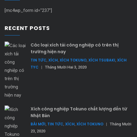
Xi lanh khí nén CKD
[mc4wp_form id="237"]
RECENT POSTS
Các loại xích tải công nghiệp có trên thị
trường hiện nay
TIN TỨC
XÍCH
XÍCH TOKUNO
XÍCH TSUBAKI
XÍCH
,
,
,
,
TYC
|
Tháng Mười Hai 3, 2020
Đọc tiếp
Add to wishlist
Xích công nghiệp Tokuno chất lượng đến từ
Nhật Bản
Xi lanh không trục có phanh SRT3
BÀI MỚI
TIN TỨC
XÍCH
XÍCH TOKUNO
,
,
,
|
Tháng Mười
23, 2020