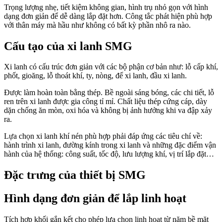
Trọng lượng nhẹ, tiết kiệm không gian, hình trụ nhỏ gọn với hình
dạng đơn giản để dễ dàng lắp đặt hơn.
Công tắc phát hiện phù hợp
với thân máy mà hầu như không có bất kỳ phần nhô ra nào.
Cấu tạo của xi lanh SMG
Xi lanh có cấu trúc đơn giản với các bộ phận cơ bản như: lỗ cấp khí,
phốt, gioăng, lỗ thoát khí, ty, nòng, đế xi lanh, đầu xi lanh.
Được làm hoàn toàn bằng thép. Bề ngoài sáng bóng, các chi tiết, lỗ
ren trên xi lanh được gia công tỉ mỉ. Chất liệu thép cứng cáp, dày
dặn chống ăn mòn, oxi hóa và không bị ảnh hưởng khi va đập xảy
ra.
Lựa chọn xi lanh khí nén phù hợp phải đáp ứng các tiêu chí về:
hành trình xi lanh, đường kính trong xi lanh và những đặc điểm vận
hành của hệ thống: công suất, tốc độ, lưu lượng khí, vị trí lắp đặt…
Đặc trưng của thiết bị SMG
Hình dạng đơn giản để lắp linh hoạt
Tích hợp khối gắn kết cho phép lựa chọn linh hoạt từ năm bề mặt