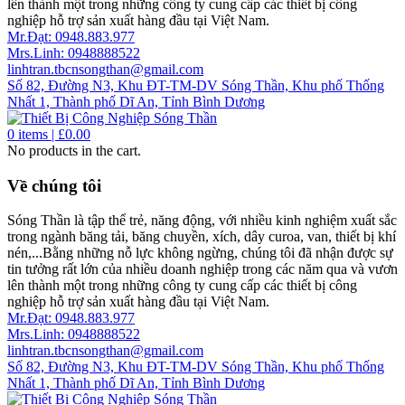
lên thành một trong những công ty cung cấp các thiết bị công
nghiệp hỗ trợ sản xuất hàng đầu tại Việt Nam.
Mr.Đạt: 0948.883.977
Mrs.Linh: 0948888522
linhtran.tbcnsongthan@gmail.com
Số 82, Đường N3, Khu ĐT-TM-DV Sóng Thần, Khu phố Thống
Nhất 1, Thành phố Dĩ An, Tỉnh Bình Dương
0
items |
£
0.00
No products in the cart.
Về chúng tôi
Sóng Thần là tập thể trẻ, năng động, với nhiều kinh nghiệm xuất sắc
trong ngành băng tải, băng chuyền, xích, dây curoa, van, thiết bị khí
nén,...Bằng những nỗ lực không ngừng, chúng tôi đã nhận được sự
tin tưởng rất lớn của nhiều doanh nghiệp trong các năm qua và vươn
lên thành một trong những công ty cung cấp các thiết bị công
nghiệp hỗ trợ sản xuất hàng đầu tại Việt Nam.
Mr.Đạt: 0948.883.977
Mrs.Linh: 0948888522
linhtran.tbcnsongthan@gmail.com
Số 82, Đường N3, Khu ĐT-TM-DV Sóng Thần, Khu phố Thống
Nhất 1, Thành phố Dĩ An, Tỉnh Bình Dương