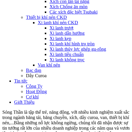
Xích con lăn tải nặng
Xích Chống ăn mòn
Các xích đặc biệt Tsubaki
Thiết bị khí nén CKD
Xi lanh khí nén CKD
Xi lanh trượt
Xi lanh dẫn hướng
Xi lanh kẹp
Xi lanh khí hình trụ tròn
Xi lanh thủy lực ghép gu-rông
Xi lanh tiêu chuẩn
Xi lanh không trục
Van khí nén
Bạc đạn
Dây Curoa
Tin tức
Công Ty
Hoạt Động
Cơ khí
Giới Thiệu
Sóng Thần là tập thể trẻ, năng động, với nhiều kinh nghiệm xuất sắc
trong ngành băng tải, băng chuyền, xích, dây curoa, van, thiết bị khí
nén,...Bằng những nỗ lực không ngừng, chúng tôi đã nhận được sự
tin tưởng rất lớn của nhiều doanh nghiệp trong các năm qua và vươn