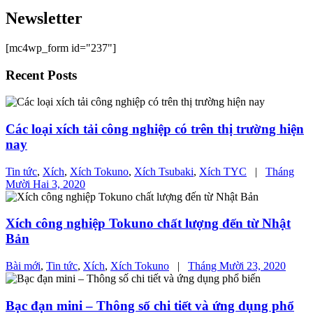
Newsletter
[mc4wp_form id="237"]
Recent Posts
Các loại xích tải công nghiệp có trên thị trường hiện
nay
Tin tức
,
Xích
,
Xích Tokuno
,
Xích Tsubaki
,
Xích TYC
|
Tháng
Mười Hai 3, 2020
Xích công nghiệp Tokuno chất lượng đến từ Nhật
Bản
Bài mới
,
Tin tức
,
Xích
,
Xích Tokuno
|
Tháng Mười 23, 2020
Bạc đạn mini – Thông số chi tiết và ứng dụng phổ