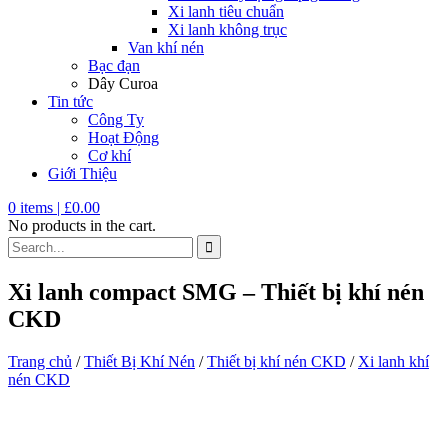
Xi lanh tiêu chuẩn
Xi lanh không trục
Van khí nén
Bạc đạn
Dây Curoa
Tin tức
Công Ty
Hoạt Động
Cơ khí
Giới Thiệu
0
items |
£
0.00
No products in the cart.
Xi lanh compact SMG – Thiết bị khí nén
CKD
Trang chủ
/
Thiết Bị Khí Nén
/
Thiết bị khí nén CKD
/
Xi lanh khí
nén CKD