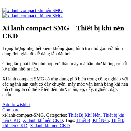
Xi lanh compact SMG – Thiết bị khí nén
CKD
Trọng lượng nhẹ, tiết kiệm không gian, hình trụ nhỏ gọn với hình
dạng đơn giản để dễ dàng lắp đặt hơn.
Công tắc phát hiện phù hợp với thân máy mà hầu như không có bất
kỳ phần nhô ra nào.
Xi lanh compact SMG có ứng dụng phổ biến trong công nghiệp với
các ngành sản xuất có dây chuyền, máy móc vận hành bằng khí nén
mà chúng ta có thể kể tên đến như: in ấn, ép, đẩy, nghiền, dập,
chấn…
Add to wishlist
Compare
xi-lanh-compact-SMG
.
Categories:
Thiết Bị Khí Nén
,
Thiết bị khí
nén CKD
,
Xi lanh khí nén CKD
.
Tags:
Thiết Bị Khí Nén
,
Thiết bị
khí nén CKD
,
Xi lanh khí nén CKD
.