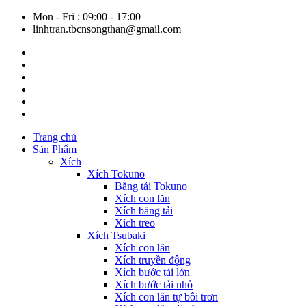
Mon - Fri : 09:00 - 17:00
linhtran.tbcnsongthan@gmail.com
Trang chủ
Sản Phẩm
Xích
Xích Tokuno
Băng tải Tokuno
Xích con lăn
Xích băng tải
Xích treo
Xích Tsubaki
Xích con lăn
Xích truyền động
Xích bước tải lớn
Xích bước tải nhỏ
Xích con lăn tự bôi trơn