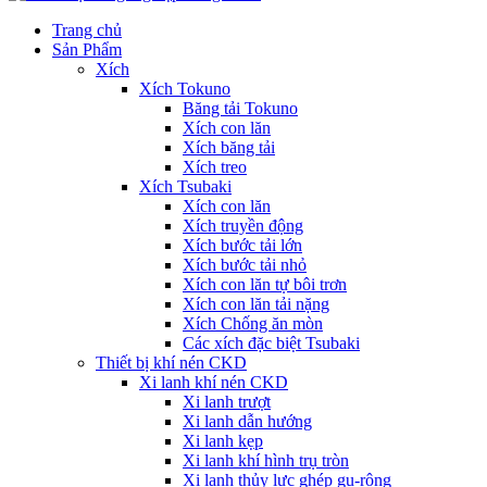
Trang chủ
Sản Phẩm
Xích
Xích Tokuno
Băng tải Tokuno
Xích con lăn
Xích băng tải
Xích treo
Xích Tsubaki
Xích con lăn
Xích truyền động
Xích bước tải lớn
Xích bước tải nhỏ
Xích con lăn tự bôi trơn
Xích con lăn tải nặng
Xích Chống ăn mòn
Các xích đặc biệt Tsubaki
Thiết bị khí nén CKD
Xi lanh khí nén CKD
Xi lanh trượt
Xi lanh dẫn hướng
Xi lanh kẹp
Xi lanh khí hình trụ tròn
Xi lanh thủy lực ghép gu-rông