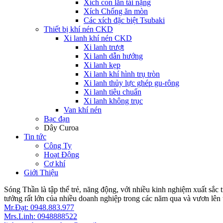
Xích con lăn tải nặng
Xích Chống ăn mòn
Các xích đặc biệt Tsubaki
Thiết bị khí nén CKD
Xi lanh khí nén CKD
Xi lanh trượt
Xi lanh dẫn hướng
Xi lanh kẹp
Xi lanh khí hình trụ tròn
Xi lanh thủy lực ghép gu-rông
Xi lanh tiêu chuẩn
Xi lanh không trục
Van khí nén
Bạc đạn
Dây Curoa
Tin tức
Công Ty
Hoạt Động
Cơ khí
Giới Thiệu
Sóng Thần là tập thể trẻ, năng động, với nhiều kinh nghiệm xuất sắc 
tưởng rất lớn của nhiều doanh nghiệp trong các năm qua và vươn lên 
Mr.Đạt: 0948.883.977
Mrs.Linh: 0948888522