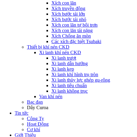
Xích con lăn
Xích truyền động
Xích bước tải lớn
Xích bước tải nhỏ
Xích con lăn tự bôi trơn
Xích con lăn tải nặng
Xích Chống ăn mòn
Các xích đặc biệt Tsubaki
Thiết bị khí nén CKD
Xi lanh khí nén CKD
Xi lanh trượt
Xi lanh dẫn hướng
Xi lanh kẹp
Xi lanh khí hình trụ tròn
Xi lanh thủy lực ghép gu-rông
Xi lanh tiêu chuẩn
Xi lanh không trục
Van khí nén
Bạc đạn
Dây Curoa
Tin tức
Công Ty
Hoạt Động
Cơ khí
Giới Thiệu