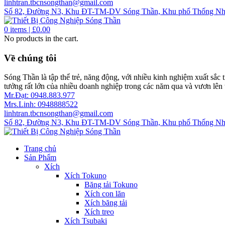
linhtran.tbcnsongthan@gmail.com
Số 82, Đường N3, Khu ĐT-TM-DV Sóng Thần, Khu phố Thống Nhất
0
items |
£
0.00
No products in the cart.
Về chúng tôi
Sóng Thần là tập thể trẻ, năng động, với nhiều kinh nghiệm xuất sắc 
tưởng rất lớn của nhiều doanh nghiệp trong các năm qua và vươn lên 
Mr.Đạt: 0948.883.977
Mrs.Linh: 0948888522
linhtran.tbcnsongthan@gmail.com
Số 82, Đường N3, Khu ĐT-TM-DV Sóng Thần, Khu phố Thống Nhất
Trang chủ
Sản Phẩm
Xích
Xích Tokuno
Băng tải Tokuno
Xích con lăn
Xích băng tải
Xích treo
Xích Tsubaki