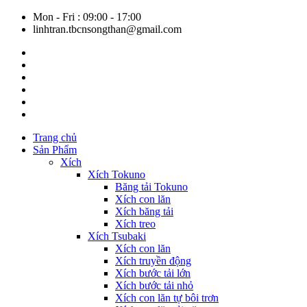
Mon - Fri : 09:00 - 17:00
linhtran.tbcnsongthan@gmail.com
Trang chủ
Sản Phẩm
Xích
Xích Tokuno
Băng tải Tokuno
Xích con lăn
Xích băng tải
Xích treo
Xích Tsubaki
Xích con lăn
Xích truyền động
Xích bước tải lớn
Xích bước tải nhỏ
Xích con lăn tự bôi trơn