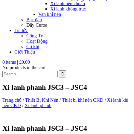
Xi lanh tiêu chuẩn
Xi lanh không trục
Van khí nén
Bạc đạn
Dây Curoa
Tin tức
Công Ty
Hoạt Động
Cơ khí
Giới Thiệu
0
items |
£
0.00
No products in the cart.
Xi lanh phanh JSC3 – JSC4
Trang chủ
/
Thiết Bị Khí Nén
/
Thiết bị khí nén CKD
/
Xi lanh khí
nén CKD
/
Xi lanh phanh
Xi lanh phanh JSC3 – JSC4