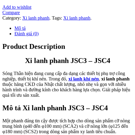
Add to wishlist
Compare
Category:
Xi lanh phanh
.
Tags:
Xi lanh phanh
.
Mô tả
Đánh giá (0)
Product Description
Xi lanh phanh JSC3 – JSC4
Sóng Thần hiện đang cung cấp đa dạng các thiết bị phụ trợ công
nghiệp, thiết bị khí nén. Trong đó,
xi lanh khí nén
,
xi lanh phanh
thuộc hãng CKD của Nhật chất lượng, nhỏ nhẹ và gọn với nhiều
hành trình và đường kính cho khách hàng lựa chọn. Giải pháp hiệu
quả tối ưu sản xuất.
Mô tả Xi lanh phanh JSC3 – JSC4
Một phanh đáng tin cậy được tích hợp cho dòng sản phẩm cỡ nòng
trung bình (φ40 đến φ100 mm) (SCA2) và cỡ nòng lớn (φ125 đến
φ180 mm) (SCS2) trong dòng sản phẩm xy lanh tiêu chuẩn.