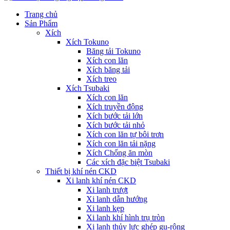
Trang chủ
Sản Phẩm
Xích
Xích Tokuno
Băng tải Tokuno
Xích con lăn
Xích băng tải
Xích treo
Xích Tsubaki
Xích con lăn
Xích truyền động
Xích bước tải lớn
Xích bước tải nhỏ
Xích con lăn tự bôi trơn
Xích con lăn tải nặng
Xích Chống ăn mòn
Các xích đặc biệt Tsubaki
Thiết bị khí nén CKD
Xi lanh khí nén CKD
Xi lanh trượt
Xi lanh dẫn hướng
Xi lanh kẹp
Xi lanh khí hình trụ tròn
Xi lanh thủy lực ghép gu-rông