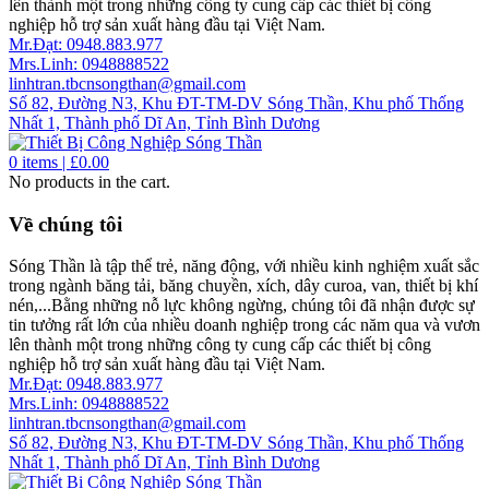
lên thành một trong những công ty cung cấp các thiết bị công
nghiệp hỗ trợ sản xuất hàng đầu tại Việt Nam.
Mr.Đạt: 0948.883.977
Mrs.Linh: 0948888522
linhtran.tbcnsongthan@gmail.com
Số 82, Đường N3, Khu ĐT-TM-DV Sóng Thần, Khu phố Thống
Nhất 1, Thành phố Dĩ An, Tỉnh Bình Dương
0
items |
£
0.00
No products in the cart.
Về chúng tôi
Sóng Thần là tập thể trẻ, năng động, với nhiều kinh nghiệm xuất sắc
trong ngành băng tải, băng chuyền, xích, dây curoa, van, thiết bị khí
nén,...Bằng những nỗ lực không ngừng, chúng tôi đã nhận được sự
tin tưởng rất lớn của nhiều doanh nghiệp trong các năm qua và vươn
lên thành một trong những công ty cung cấp các thiết bị công
nghiệp hỗ trợ sản xuất hàng đầu tại Việt Nam.
Mr.Đạt: 0948.883.977
Mrs.Linh: 0948888522
linhtran.tbcnsongthan@gmail.com
Số 82, Đường N3, Khu ĐT-TM-DV Sóng Thần, Khu phố Thống
Nhất 1, Thành phố Dĩ An, Tỉnh Bình Dương