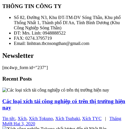
THÔNG TIN CÔNG TY
Số 82, Đường N3, Khu ĐT-TM-DV Sóng Thần, Khu phố
Thống Nhất 1, Thành phố Dĩ An, Tỉnh Bình Dương (Khu
Công Nghiệp Sóng Thần)
ĐT: Mrs. Linh: 0948888522
FAX: 0274.3795719
Email: linhtran.tbcnsongthan@gmail.com
Newsletter
[mc4wp_form id="237"]
Recent Posts
Các loại xích tải công nghiệp có trên thị trường hiện
nay
Tin tức
,
Xích
,
Xích Tokuno
,
Xích Tsubaki
,
Xích TYC
|
Tháng
Mười Hai 3, 2020