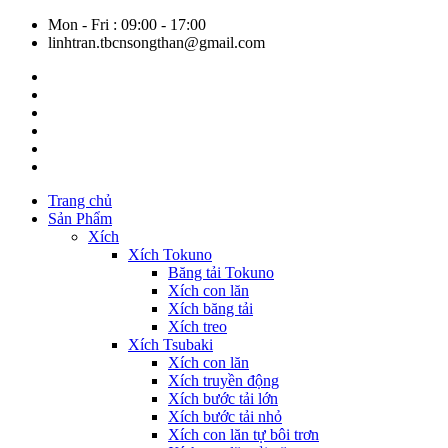
Mon - Fri : 09:00 - 17:00
linhtran.tbcnsongthan@gmail.com
Trang chủ
Sản Phẩm
Xích
Xích Tokuno
Băng tải Tokuno
Xích con lăn
Xích băng tải
Xích treo
Xích Tsubaki
Xích con lăn
Xích truyền động
Xích bước tải lớn
Xích bước tải nhỏ
Xích con lăn tự bôi trơn